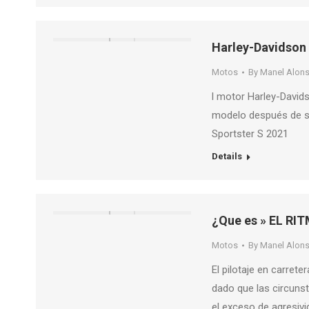
Harley-Davidson 
Motos
By
Manel Alon
l motor Harley-David
modelo después de su
Sportster S 2021
Details
¿Que es » EL RI
Motos
By
Manel Alon
El pilotaje en carrete
dado que las circuns
el exceso de agresiv