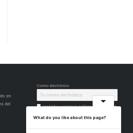
Correo electrónico
ado en
s del
He leído y acepto la política de privacidad
What do you like about this page?