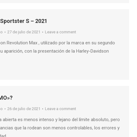
Sportster S – 2021
so
27 de julio de 2021
Leave a comment
son Revolution Max , utilizado por la marca en su segundo
 aparición, con la presentación de la Harley-Davidson
TMO»?
so
26 de julio de 2021
Leave a comment
ra abierta es menos intenso y lejano del límite absoluto, pero
tancias que la rodean son menos controlables, los errores y
idad…