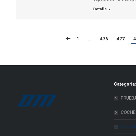
Details
1
…
476
477
4
Categoria
PRUEB
COCHE
MOTOS