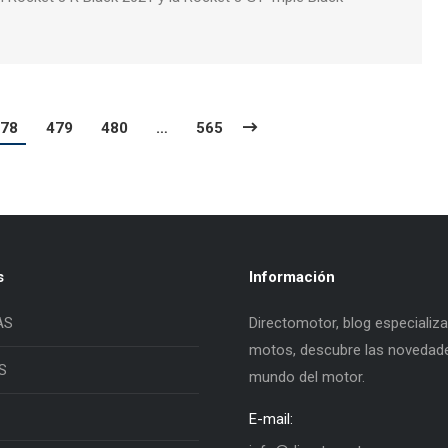
78
479
480
…
565
s
Información
AS
Directomotor, blog especializ
motos, descubre las novedade
S
mundo del motor.
E-mail: