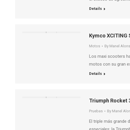
Details
Kymco XCITING S
Motos
By
Manel Alon
Los maxi scooters h
motos con su gran es
Details
Triumph Rocket 3
Pruebas
By
Manel Alo
El triple más grande
especiales: la Triump