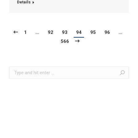
Details
1
…
92
93
94
95
96
…
566
Search: