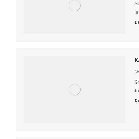
Si
la
De
K
M
Gr
fu
De