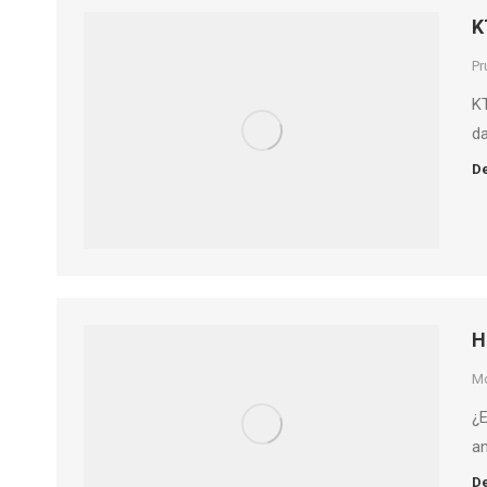
K
Pr
KT
d
De
H
M
¿E
an
De