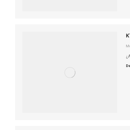
K
M
¿A
De