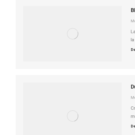
B
M
La
l
De
D
M
Cr
m
De