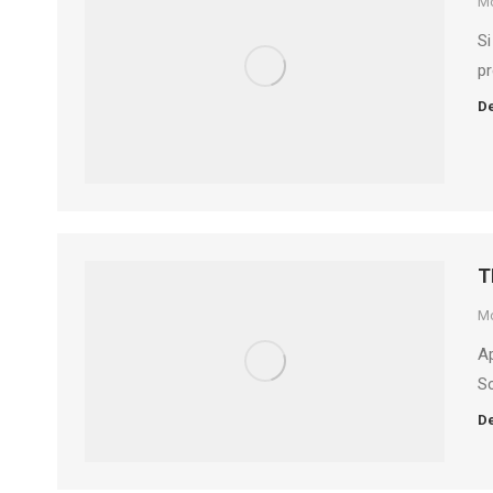
M
Si
pr
De
T
M
A
Sc
De