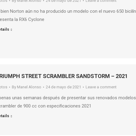
otos
By
Manel Alonso
24 de mayo de 2021
Leave a comment
 bien Norton aún no ha producido un modelo con el nuevo 650 bicilín
esenta la RX6 Cyclone
tails
RIUMPH STREET SCRAMBLER SANDSTORM – 2021
otos
By
Manel Alonso
24 de mayo de 2021
Leave a comment
penas unas semanas después de presentar sus renovados modelos S
rambler de 900 cc con especificaciones 2021
tails