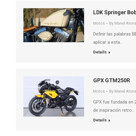
LDK Springer Bo
Motos
By
Manel Alon
Definir las palabra
aplicar a esta…
Details
GPX GTM250R
Motos
By
Manel Alon
GPX fue fundada en 2
de inspiración retro…
Details