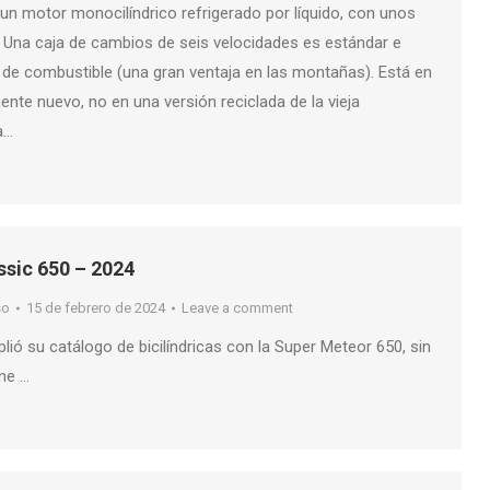
un motor monocilíndrico refrigerado por líquido, con unos
. Una caja de cambios de seis velocidades es estándar e
a de combustible (una gran ventaja en las montañas). Está en
nte nuevo, no en una versión reciclada de la vieja
a…
ssic 650 – 2024
so
15 de febrero de 2024
Leave a comment
plió su catálogo de bicilíndricas con la Super Meteor 650, sin
ne …