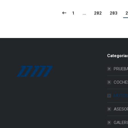
1
…
282
283
2
Categoria
PRUEB
COCHE
MOTOS
ASESO
GALER