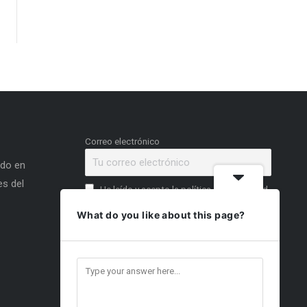
Correo electrónico
ado en
s del
He leído y acepto la política de privacidad
What do you like about this page?