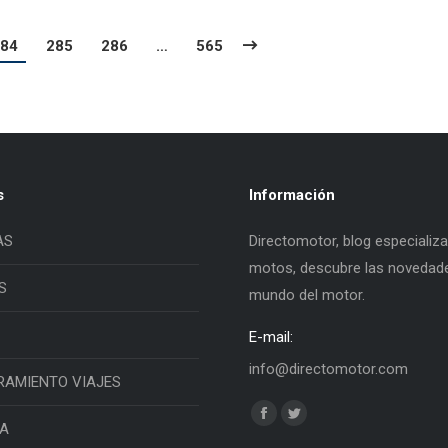
84
285
286
…
565
s
Información
AS
Directomotor, blog especializ
motos, descubre las novedade
S
mundo del motor.
E-mail:
info@directomotor.com
RAMIENTO VIAJES
Find us on:
Facebook
Twitter
IA