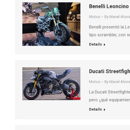
Benelli Leoncino 
Motos
By
Manel Alon
Benelli presentó la L
tipo scrambler, con 
Details
Ducati Streetfigh
Motos
By
Manel Alon
La Ducati Streetfight
pero ¿qué equipamien
Details