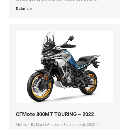
Details
CFMoto 800MT TOURING – 2022
Motos
By
Manel Alonso
3 de enero de 2022