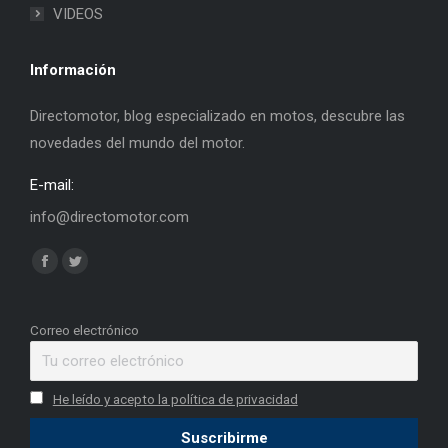
VIDEOS
Información
Directomotor, blog especializado en motos, descubre las
novedades del mundo del motor.
E-mail:
info@directomotor.com
Find us on:
Facebook
Twitter
page
page
opens
opens
Correo electrónico
in
in
new
new
He leído y acepto la política de privacidad
window
window