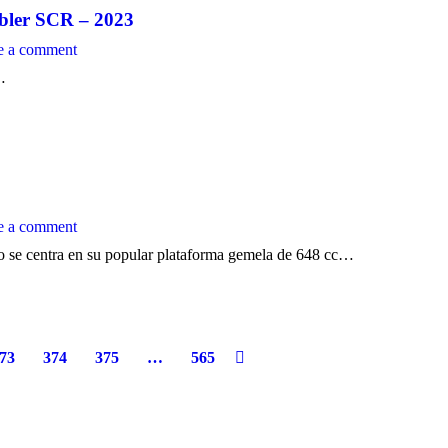
bler SCR – 2023
e a comment
…
e a comment
o se centra en su popular plataforma gemela de 648 cc…
73
374
375
…
565