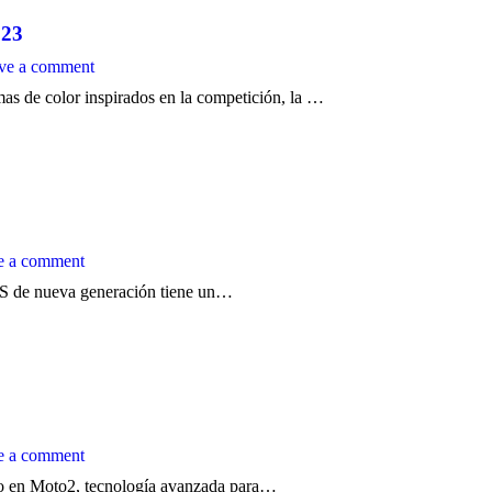
023
ve a comment
as de color inspirados en la competición, la …
e a comment
 RS de nueva generación tiene un…
e a comment
do en Moto2, tecnología avanzada para…