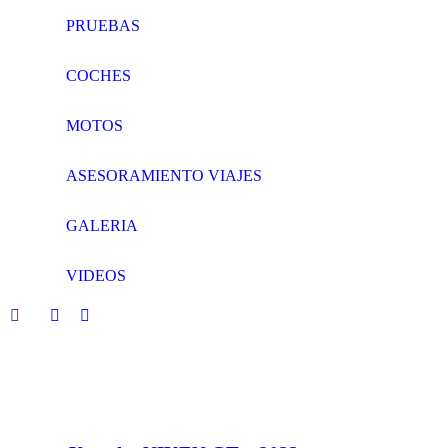
PRUEBAS
COCHES
MOTOS
ASESORAMIENTO VIAJES
GALERIA
VIDEOS
Search:
Facebook
Twitter
page
page
opens
opens
in
in
new
new
window
window