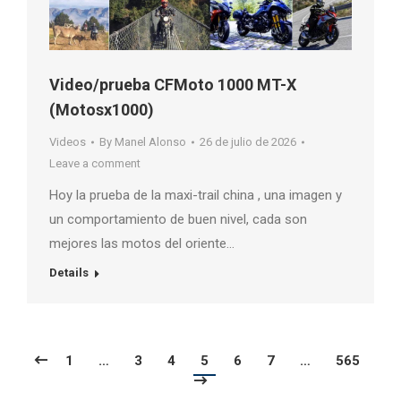
Video/prueba CFMoto 1000 MT-X
(Motosx1000)
Videos
By
Manel Alonso
26 de julio de 2026
Leave a comment
Hoy la prueba de la maxi-trail china , una imagen y
un comportamiento de buen nivel, cada son
mejores las motos del oriente…
Details
1
…
3
4
5
6
7
…
565