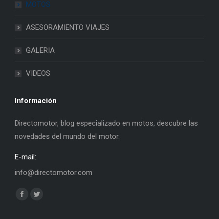
MOTOS
ASESORAMIENTO VIAJES
GALERIA
VIDEOS
Información
Directomotor, blog especializado en motos, descubre las
novedades del mundo del motor.
E-mail:
info@directomotor.com
Find us on:
Facebook
Twitter
page
page