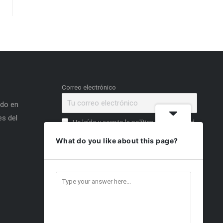
Correo electrónico
ado en
s del
He leído y acepto la política de privacidad
What do you like about this page?