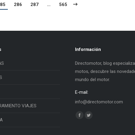
85
286
287
…
565
s
Información
AS
Directomotor, blog especializ
motos, descubre las novedade
S
mundo del motor.
E-mail:
info@directomotor.com
RAMIENTO VIAJES
Find us on:
Facebook
Twitter
IA
page
page
opens
opens