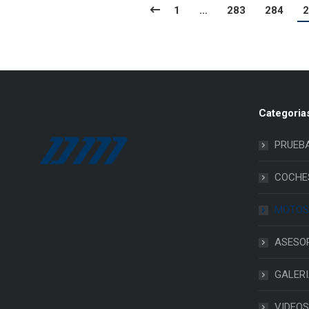
1
…
283
284
2
Categoria
PRUEB
COCHE
MOTOS
ASESO
GALER
VIDEOS