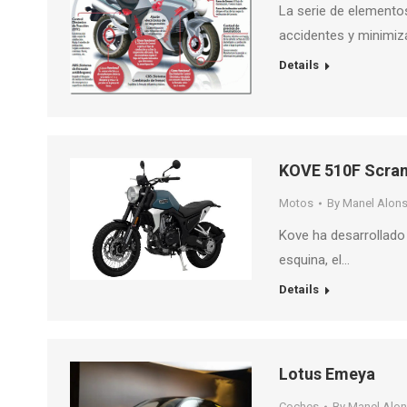
La serie de elemento
accidentes y minimiz
Details
KOVE 510F Scra
Motos
By
Manel Alon
Kove ha desarrollado
esquina, el…
Details
Lotus Emeya
Coches
By
Manel Alo