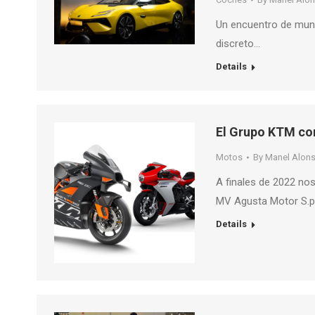
Un encuentro de mund
discreto…
Details
El Grupo KTM co
Motos
By
Manel Alon
A finales de 2022 nos
MV Agusta Motor S.p.
Details