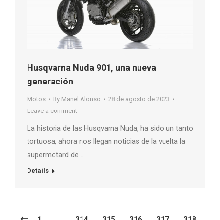
Husqvarna Nuda 901, una nueva
generación
Motos
By
Manel Alonso
28 de agosto de 2023
Leave a comment
La historia de las Husqvarna Nuda, ha sido un tanto
tortuosa, ahora nos llegan noticias de la vuelta la
supermotard de …
Details
1
…
314
315
316
317
318