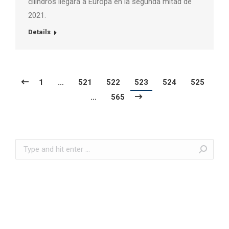
cilindros llegará a Europa en la segunda mitad de
2021.
Details
1
…
521
522
523
524
525
…
565
Search: