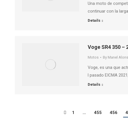
Una moto de competic
continuar con la larg
Details
Voge SR4 350 – 
Motos
By
Manel Alon
Voge, es una que act
l pasado EICMA 2021,
Details
1
…
455
456
4