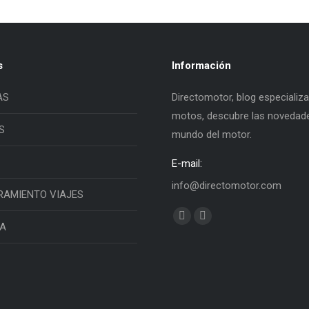
s
Información
AS
Directomotor, blog especializ
motos, descubre las novedade
S
mundo del motor.
E-mail:
info@directomotor.com
RAMIENTO VIAJES
Find us on:
Facebook
Twitter
IA
page
page
opens
opens
in
in
new
new