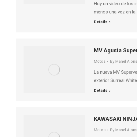
Hoy un vídeo de los i
menos una vez en la v
Details
MV Agusta Super
Motos
By
Manel Alon
La nueva MV Supervelo
exterior Surreal Whit
Details
KAWASAKI NINJ
Motos
By
Manel Alon