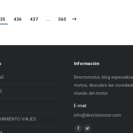
35
436
437
…
565
s
Información
AS
Directomotor, blog especializ
motos, descubre las novedade
S
mundo del motor.
E-mail:
info@directomotor.com
RAMIENTO VIAJES
Find us on:
Facebook
Twitter
IA