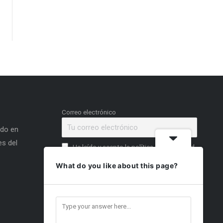
Correo electrónico
ado en
s del
He leído y acepto la política de privacidad
What do you like about this page?