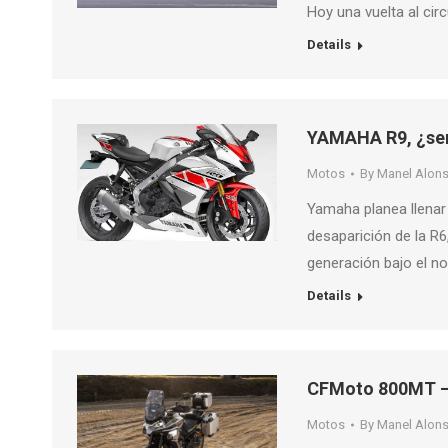
Hoy una vuelta al cir
Details
YAMAHA R9, ¿ser
Motos
By
Manel Alon
Yamaha planea llenar
desaparición de la R
generación bajo el no
Details
CFMoto 800MT –
Motos
By
Manel Alon