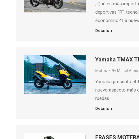
¿Qué es más importa
deportivas “R”: tecno
económico? La nuev
Details
Yamaha TMAX TE
Motos
By
Manel Alon
Yamaha presentó el T
nuevo aspecto más d
ruedas
Details
FRASES MOTER