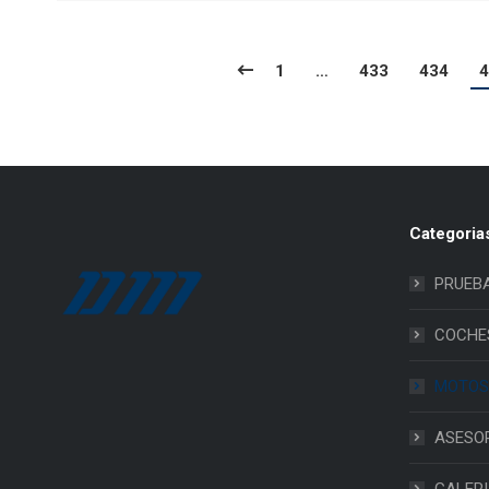
1
…
433
434
4
Categoria
PRUEB
COCHE
MOTOS
ASESO
GALER