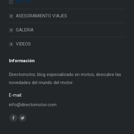
MOTOS
ASESORAMIENTO VIAJES
GALERIA
VIDEOS
Información
Directomotor, blog especializado en motos, descubre las
novedades del mundo del motor.
E-mail:
info@directomotor.com
Find us on:
Facebook
Twitter
page
page