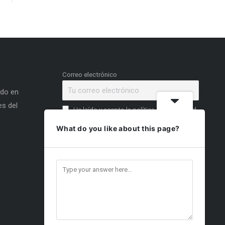
Correo electrónico
ado en
s del
He leído y acepto la política de privacidad
What do you like about this page?