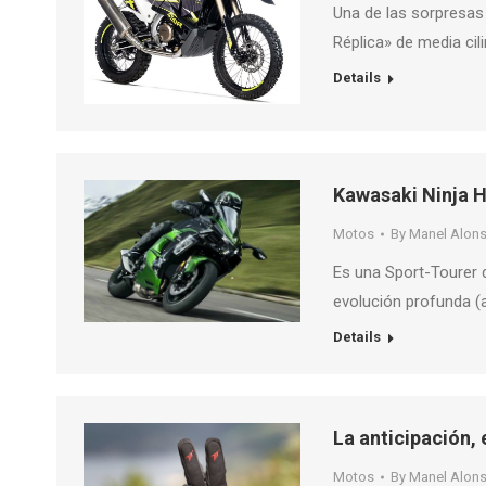
Una de las sorpresas 
Réplica» de media ci
Details
Kawasaki Ninja 
Motos
By
Manel Alon
Es una Sport-Tourer 
evolución profunda (
Details
La anticipación, 
Motos
By
Manel Alon