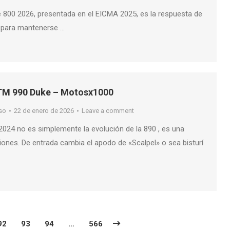
 800 2026, presentada en el EICMA 2025, es la respuesta de
a para mantenerse …
TM 990 Duke – Motosx1000
so
22 de enero de 2026
Leave a comment
024 no es simplemente la evolución de la 890 , es una
iones. De entrada cambia el apodo de «Scalpel» o sea bisturí
92
93
94
…
566