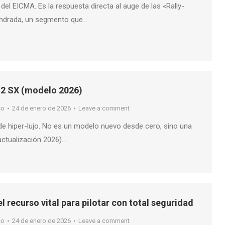
del EICMA. Es la respuesta directa al auge de las «Rally-
lindrada, un segmento que…
H2 SX (modelo 2026)
so
24 de enero de 2026
Leave a comment
de hiper-lujo. No es un modelo nuevo desde cero, sino una
actualización 2026)…
el recurso vital para pilotar con total seguridad
so
24 de enero de 2026
Leave a comment