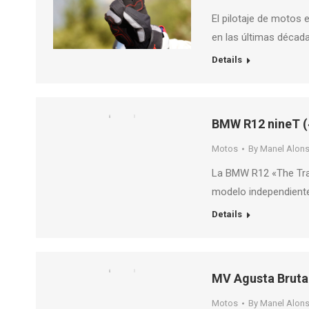
El pilotaje de motos 
en las últimas décad
Details
BMW R12 nineT (
Motos
By
Manel Alon
La BMW R12 «The Trac
modelo independiente
Details
MV Agusta Bruta
Motos
By
Manel Alon