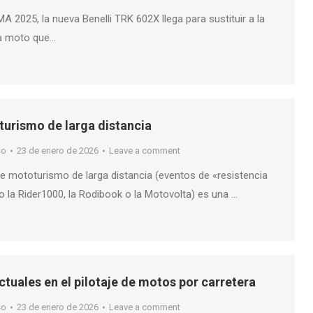
A 2025, la nueva Benelli TRK 602X llega para sustituir a la
la moto que…
urismo de larga distancia
so
23 de enero de 2026
Leave a comment
de mototurismo de larga distancia (eventos de «resistencia
 la Rider1000, la Rodibook o la Motovolta) es una …
ctuales en el pilotaje de motos por carretera
so
23 de enero de 2026
Leave a comment