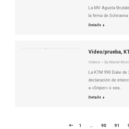
La MV Agusta Brutale
la firma de Schirann
Details
Video/prueba, K
Videos
By
Manel Alon
La KTM 990 Duke de 2
declaración de intenc
a «Sniper» o sea…
Details
1
…
90
91