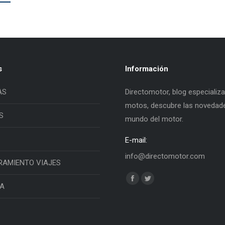
s
Información
AS
Directomotor, blog especializ
motos, descubre las novedade
S
mundo del motor.
E-mail:
info@directomotor.com
RAMIENTO VIAJES
Find us on:
Facebook
Twitter
IA
page
page
opens
opens
in
in