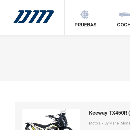
PRUEBAS
COC
Keeway TX450R 
Motos
By
Manel Alon