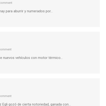
 comment
» hay para aburrir y numerados por…
 comment
a de nuevos vehículos con motor térmico…
 comment
tz Egli gozó de cierta notoriedad, ganada con…