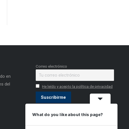
Correo electrónico
ado en
s del
He leído y acepto la política de privacidad
What do you like about this page?