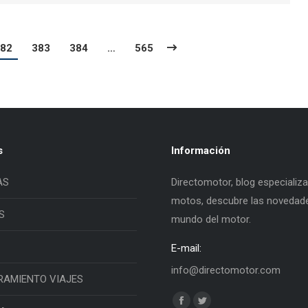
82
383
384
…
565
s
Información
AS
Directomotor, blog especializ
motos, descubre las novedade
S
mundo del motor.
E-mail:
info@directomotor.com
RAMIENTO VIAJES
Find us on: