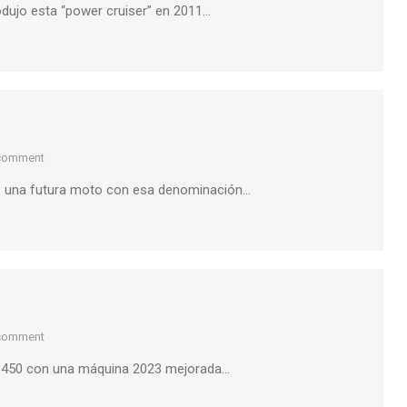
odujo esta “power cruiser” en 2011…
 comment
e una futura moto con esa denominación…
 comment
S 450 con una máquina 2023 mejorada…