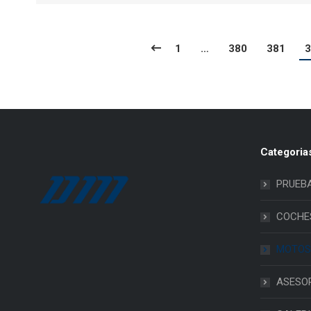
1
…
380
381
3
Categoria
PRUEB
COCHE
MOTOS
ASESO