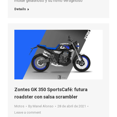
molde gelatinoso y su ritmo vertiginoso
Details
Zontes GK 350 SportsCafé: futura
roadster con salsa scrambler
Motos
By
Manel Alonso
28 de abril de 2021
Leave a comment