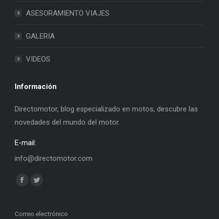
ASESORAMIENTO VIAJES
GALERIA
VIDEOS
Información
Directomotor, blog especializado en motos, descubre las
novedades del mundo del motor.
E-mail:
info@directomotor.com
Find us on:
Facebook
Twitter
page
page
opens
opens
Correo electrónico