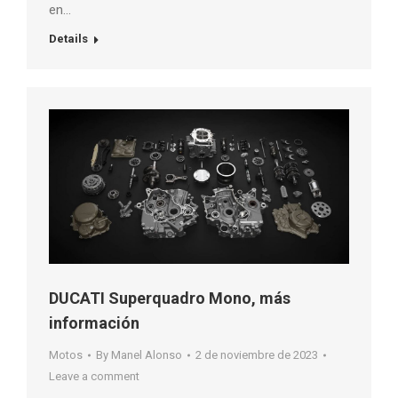
en…
Details
DUCATI Superquadro Mono, más
información
Motos
By
Manel Alonso
2 de noviembre de 2023
Leave a comment