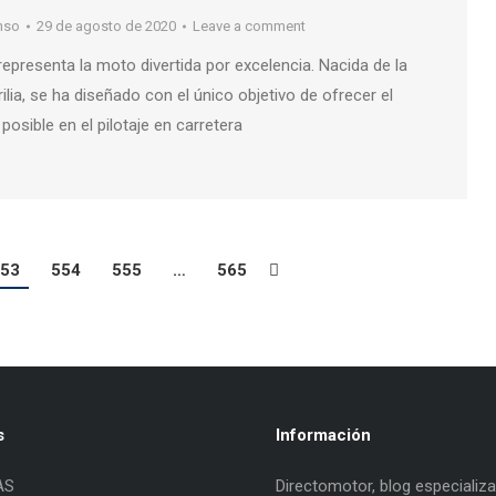
nso
29 de agosto de 2020
Leave a comment
representa la moto divertida por excelencia. Nacida de la
rilia, se ha diseñado con el único objetivo de ofrecer el
osible en el pilotaje en carretera
53
554
555
…
565
s
Información
AS
Directomotor, blog especializ