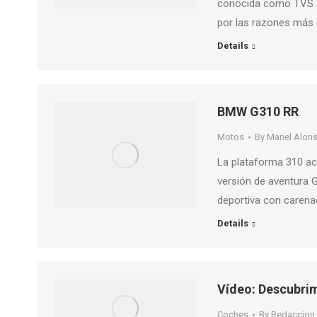
conocida como TVS A
por las razones más
Details
BMW G310 RR
Motos
By
Manel Alon
La plataforma 310 act
versión de aventura 
deportiva con caren
Details
Vídeo: Descubrim
Coches
By
Redaccion 