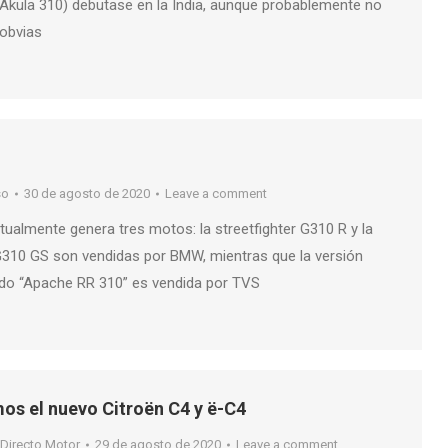
kula 310) debutase en la India, aunque probablemente no
 obvias
so
30 de agosto de 2020
Leave a comment
ualmente genera tres motos: la streetfighter G310 R y la
G310 GS son vendidas por BMW, mientras que la versión
ado “Apache RR 310” es vendida por TVS
os el nuevo Citroën C4 y ë-C4
Directo Motor
29 de agosto de 2020
Leave a comment