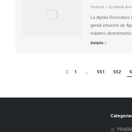
Pruebas
By
Manel Alo
La Aprilia Dorsoduro 
genial intuición de Ap
máximo divertimento p
Details
1
…
551
552
5
Categoria
PRUEB