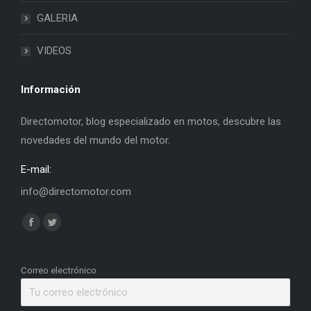
GALERIA
VIDEOS
Información
Directomotor, blog especializado en motos, descubre las
novedades del mundo del motor.
E-mail:
info@directomotor.com
Find us on:
Facebook
Twitter
page
page
opens
opens
Correo electrónico
in
in
new
new