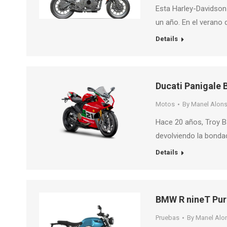
Esta Harley-Davidson
un año. En el verano
Details
Ducati Panigale B
Motos
By
Manel Alon
Hace 20 años, Troy Ba
devolviendo la bondad
Details
BMW R nineT Pur
Pruebas
By
Manel Alo