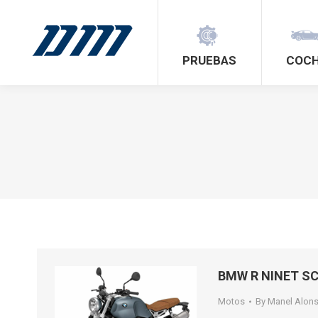
PRUEBAS
COC
BMW R NINET SC
Motos
By
Manel Alon