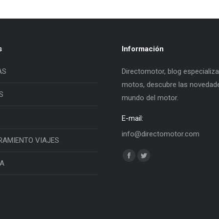
s
Información
AS
Directomotor, blog especializ
motos, descubre las novedade
S
mundo del motor.
E-mail:
info@directomotor.com
RAMIENTO VIAJES
Find us on:
Facebook
Twitter
IA
page
page
opens
opens
in
in
new
new