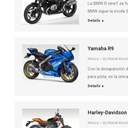
La BMW R nineT se ha
BMW sigue la moda S
Details
Yamaha R9
Motos
By
Manel Alon
Con la desaparición 
para pista, es la úni
Details
Harley-Davidson
Motos
By
Manel Alon