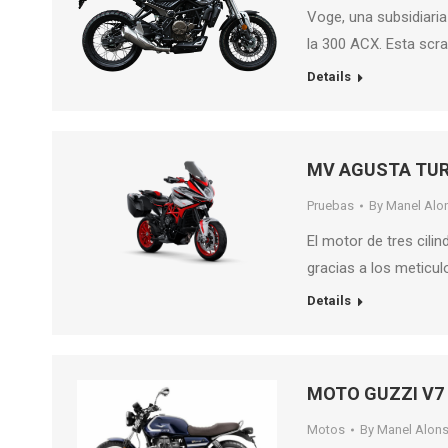
Voge, una subsidiari
la 300 ACX. Esta scr
Details
MV AGUSTA TURI
Pruebas
By
Manel Alo
El motor de tres cili
gracias a los meticu
Details
MOTO GUZZI V7
Motos
By
Manel Alon