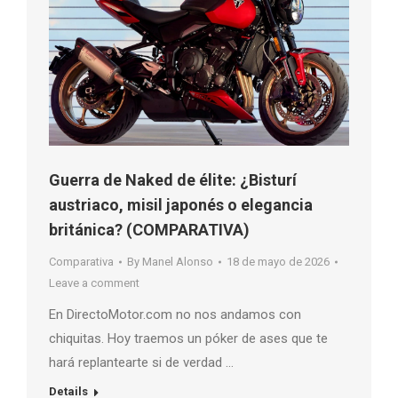
Guerra de Naked de élite: ¿Bisturí
austriaco, misil japonés o elegancia
británica? (COMPARATIVA)
Comparativa
By
Manel Alonso
18 de mayo de 2026
Leave a comment
En DirectoMotor.com no nos andamos con
chiquitas. Hoy traemos un póker de ases que te
hará replantearte si de verdad …
Details