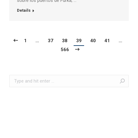
sobre los puertos de Furka, …
Details
1
…
37
38
39
40
41
…
566
Search: