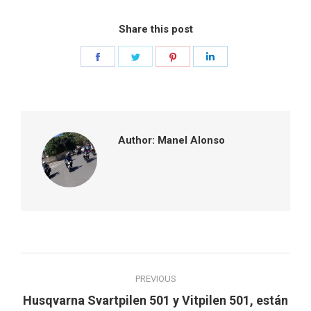
Share this post
Share
Share
Share
Share
on
on
on
on
Facebook
Twitter
Pinterest
LinkedIn
Author:
Manel Alonso
Post
PREVIOUS
navigation
Husqvarna Svartpilen 501 y Vitpilen 501, están
Previous