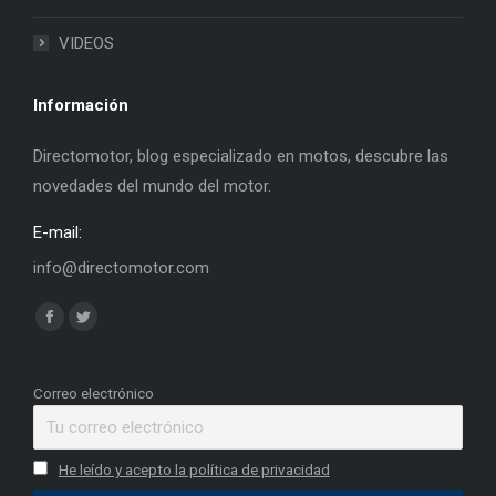
VIDEOS
Información
Directomotor, blog especializado en motos, descubre las
novedades del mundo del motor.
E-mail:
info@directomotor.com
Find us on:
Facebook
Twitter
page
page
opens
opens
Correo electrónico
in
in
new
new
He leído y acepto la política de privacidad
window
window