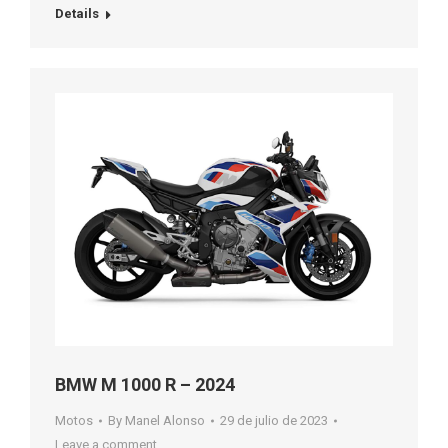
Details
BMW M 1000 R – 2024
Motos
By
Manel Alonso
29 de julio de 2023
Leave a comment