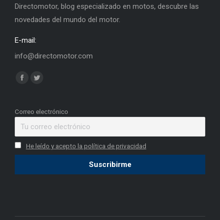
Directomotor, blog especializado en motos, descubre las
novedades del mundo del motor.
E-mail:
info@directomotor.com
Find us on:
Facebook
Twitter
page
page
opens
opens
Correo electrónico
in
in
new
new
He leído y acepto la política de privacidad
window
window