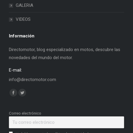
GALERIA
VIDEOS
Información
Directomotor, blog especializado en motos, descubre las
novedades del mundo del motor.
E-mail:
info@directomotor.com
Find us on:
Facebook
Twitter
page
page
opens
opens
Correo electrónico
in
in
new
new