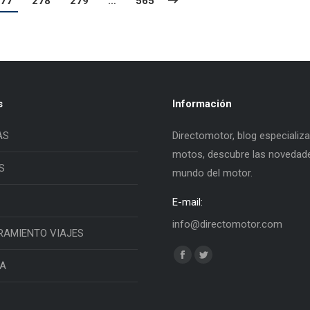
77
278
279
…
565
s
Información
AS
Directomotor, blog especializ
motos, descubre las novedade
S
mundo del motor.
E-mail:
info@directomotor.com
RAMIENTO VIAJES
Find us on:
Facebook
Twitter
IA
page
page
opens
opens