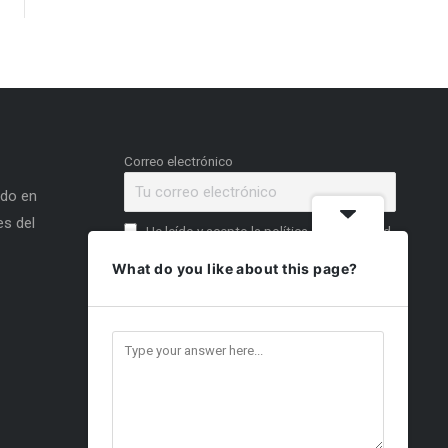
Correo electrónico
ado en
s del
He leído y acepto la política de privacidad
What do you like about this page?