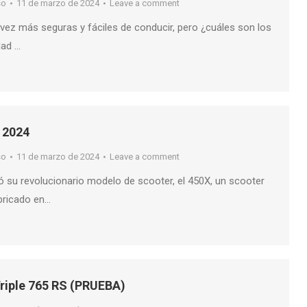
so
11 de marzo de 2024
Leave a comment
ez más seguras y fáciles de conducir, pero ¿cuáles son los
dad …
 2024
so
11 de marzo de 2024
Leave a comment
ó su revolucionario modelo de scooter, el 450X, un scooter
bricado en…
riple 765 RS (PRUEBA)