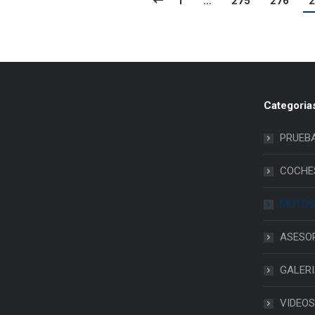
1
…
275
276
2
Categoria
PRUEB
COCHE
MOTOS
ASESO
GALER
VIDEOS