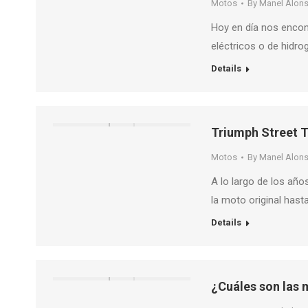
Motos
By
Manel Alon
Hoy en día nos encon
eléctricos o de hidr
Details
Triumph Street T
Motos
By
Manel Alon
A lo largo de los años
la moto original hast
Details
¿Cuáles son las