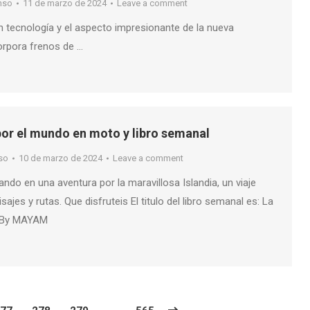
nso
11 de marzo de 2024
Leave a comment
n tecnología y el aspecto impresionante de la nueva
orpora frenos de …
or el mundo en moto y libro semanal
so
10 de marzo de 2024
Leave a comment
ndo en una aventura por la maravillosa Islandia, un viaje
jes y rutas. Que disfruteis El titulo del libro semanal es: La
o By MAYAM