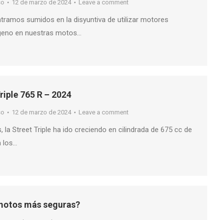
so
12 de marzo de 2024
Leave a comment
tramos sumidos en la disyuntiva de utilizar motores
ogeno en nuestras motos…
riple 765 R – 2024
so
12 de marzo de 2024
Leave a comment
, la Street Triple ha ido creciendo en cilindrada de 675 cc de
a los…
 motos más seguras?