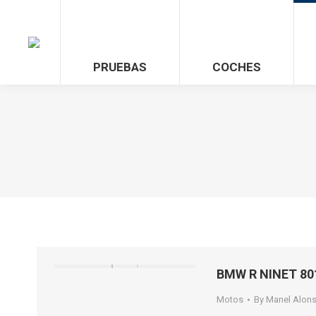
PRUEBAS
COCHES
BMW R NINET 80
Motos
By
Manel Alon