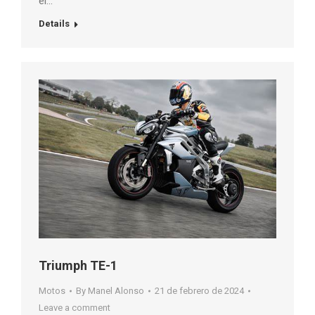
el…
Details
Triumph TE-1
Motos
By
Manel Alonso
21 de febrero de 2024
Leave a comment