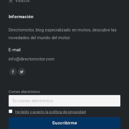
VIDEOS
Información
Directomotor, blog especializado en motos, descubre las
novedades del mundo del motor.
E-mail:
info@directomotor.com
Find us on:
Facebook
Twitter
page
page
opens
opens
Correo electrónico
in
in
new
new
He leído y acepto la política de privacidad
window
window