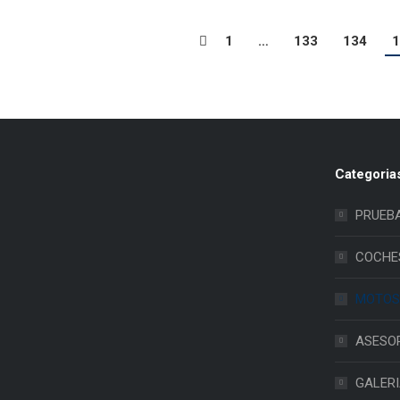
1
…
133
134
1
Categoria
PRUEB
COCHE
MOTOS
ASESO
GALER