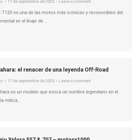
so
17 de septiembre de 2025
Leave a comment
e T120 es una de las motos más icónicas y reconocibles del
mental en el linaje de …
hara: el renacer de una leyenda Off-Road
so
17 de septiembre de 2025
Leave a comment
hara es un modelo que evoca un nombre legendario en el
 la mítica…
eju Xplora 557 & 707 – motosx1000