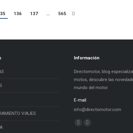
35
136
137
…
565
s
Información
AS
Directomotor, blog especializ
motos, descubre las novedade
S
mundo del motor.
E-mail:
info@directomotor.com
RAMIENTO VIAJES
Find us on:
Facebook
Twitter
IA