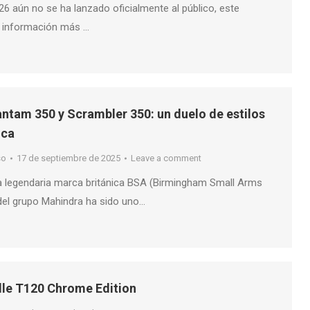
6 aún no se ha lanzado oficialmente al público, este
la información más …
ntam 350 y Scrambler 350: un duelo de estilos
ica
so
17 de septiembre de 2025
Leave a comment
la legendaria marca británica BSA (Birmingham Small Arms
el grupo Mahindra ha sido uno…
lle T120 Chrome Edition