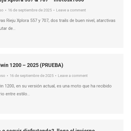
so
16 de septiembre de 2025
Leave a comment
s Rieju Xplora 557 y 707, dos trails de buen nivel, atarctivas
rutar de…
win 1200 – 2025 (PRUEBA)
nso
16 de septiembre de 2025
Leave a comment
n 1200, en su versión actual, es una moto que ha recibido
rio entre estilo…
o seguir disfrutando?, llega el invierno