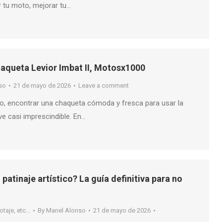
 tu moto, mejorar tu…
aqueta Levior Imbat II, Motosx1000
so
21 de mayo de 2026
Leave a comment
no, encontrar una chaqueta cómoda y fresca para usar la
ve casi imprescindible. En…
atinaje artístico? La guía definitiva para no
taje, etc...
By
Manel Alonso
21 de mayo de 2026