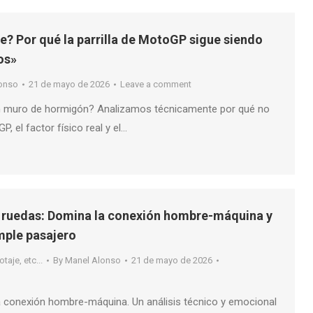
e? Por qué la parrilla de MotoGP sigue siendo
os»
onso
21 de mayo de 2026
Leave a comment
un muro de hormigón? Analizamos técnicamente por qué no
, el factor físico real y el…
s ruedas: Domina la conexión hombre-máquina y
imple pasajero
taje, etc...
By
Manel Alonso
21 de mayo de 2026
la conexión hombre-máquina. Un análisis técnico y emocional