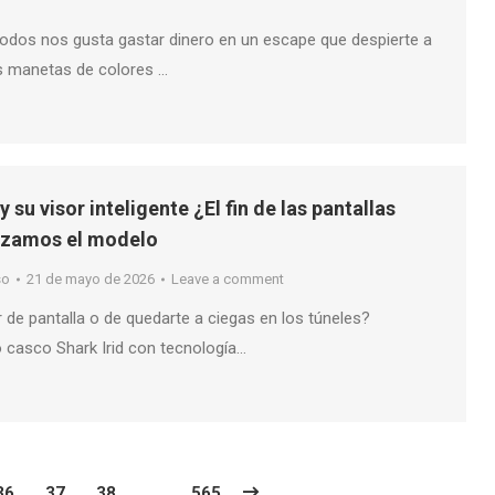
odos nos gusta gastar dinero en un escape que despierte a
s manetas de colores …
 su visor inteligente ¿El fin de las pantallas
izamos el modelo
so
21 de mayo de 2026
Leave a comment
de pantalla o de quedarte a ciegas en los túneles?
 casco Shark Irid con tecnología…
36
37
38
…
565