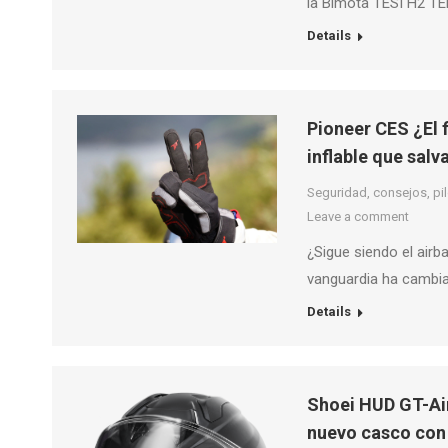
la Bimota TESI H2 TE
Details
Pioneer CES ¿El 
inflable que salva
Seguridad, consejos, pilo
Leave a comment
¿Sigue siendo el airb
vanguardia ha cambia
Details
Shoei HUD GT-Air
nuevo casco con