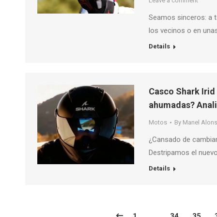
Leave a comment
Seamos sinceros: a t
los vecinos o en una
Details
Casco Shark Irid y
ahumadas? Anal
Motos
By
Manel Alon
¿Cansado de cambiar 
Destripamos el nuevo
Details
1
…
34
35