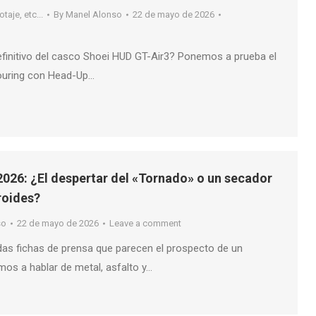
taje, etc...
By
Manel Alonso
22 de mayo de 2026
definitivo del casco Shoei HUD GT-Air3? Ponemos a prueba el
ouring con Head-Up…
2026: ¿El despertar del «Tornado» o un secador
roides?
so
22 de mayo de 2026
Leave a comment
idas fichas de prensa que parecen el prospecto de un
mos a hablar de metal, asfalto y…