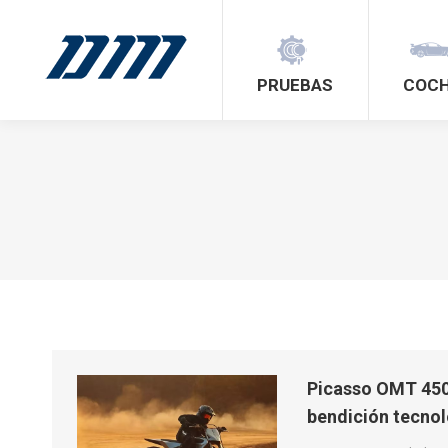
PRUEBAS
COC
Picasso OMT 450
bendición tecnoló