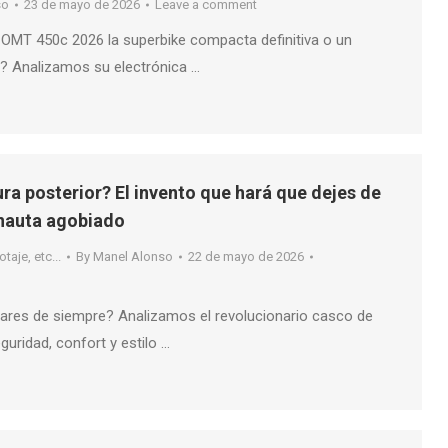
so
23 de mayo de 2026
Leave a comment
 OMT 450c 2026 la superbike compacta definitiva o un
o? Analizamos su electrónica …
ra posterior? El invento que hará que dejes de
onauta agobiado
taje, etc...
By
Manel Alonso
22 de mayo de 2026
ares de siempre? Analizamos el revolucionario casco de
guridad, confort y estilo …