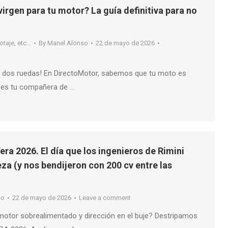
virgen para tu motor? La guía definitiva para no
taje, etc...
By
Manel Alonso
22 de mayo de 2026
s dos ruedas! En DirectoMotor, sabemos que tu moto es
 es tu compañera de …
ra 2026. El día que los ingenieros de Rimini
za (y nos bendijeron con 200 cv entre las
so
22 de mayo de 2026
Leave a comment
otor sobrealimentado y dirección en el buje? Destripamos