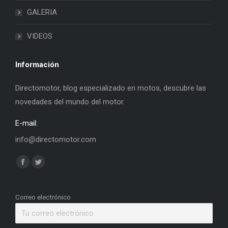
GALERIA
VIDEOS
Información
Directomotor, blog especializado en motos, descubre las
novedades del mundo del motor.
E-mail:
info@directomotor.com
Find us on:
Facebook
Twitter
page
page
opens
opens
Correo electrónico
in
in
new
new