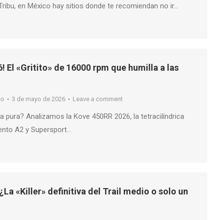
Tribu, en México hay sitios donde te recomiendan no ir…
! El «Gritito» de 16000 rpm que humilla a las
so
3 de mayo de 2026
Leave a comment
a pura? Analizamos la Kove 450RR 2026, la tetracilíndrica
ento A2 y Supersport…
La «Killer» definitiva del Trail medio o solo un