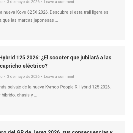
so
3 de mayo de 2026
Leave a comment
 nueva Kove 625X 2026. Descubre si esta trail ligera es
a que las marcas japonesas …
ybrid 125 2026: ¿El scooter que jubilará a las
 capricho eléctrico?
so
3 de mayo de 2026
Leave a comment
 más salvaje de la nueva Kymco People R Hybrid 125 2026.
híbrido, chasis y …
ro del GP de Jerez 2026, sus consecuencias y