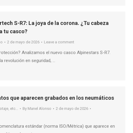
rtech S-R7: La joya de la corona. ¿Tu cabeza
ta tu casco?
so
2 de mayo de 2026
Leave a comment
rotección? Analizamos el nuevo casco Alpinestars S-R7.
a revolución en seguridad, …
datos que aparecen grabados en los neumáticos
taje, etc...
By
Manel Alonso
2 de mayo de 2026
nomenclatura estándar (norma ISO/Métrica) que aparece en