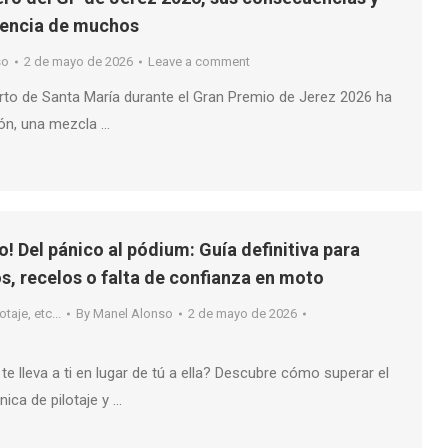
igencia de muchos
so
2 de mayo de 2026
Leave a comment
erto de Santa María durante el Gran Premio de Jerez 2026 ha
ión, una mezcla …
o! Del pánico al pódium: Guía definitiva para
s, recelos o falta de confianza en moto
taje, etc...
By
Manel Alonso
2 de mayo de 2026
te lleva a ti en lugar de tú a ella? Descubre cómo superar el
nica de pilotaje y …