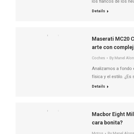
los flancos de los 
Details
Maserati MC20 Ci
arte con comple
Coches
By
Manel Alo
Analizamos a fondo el
física y el estilo. ¿E
Details
Macbor Eight Mil
cara bonita?
Motos
By
Manel Alon