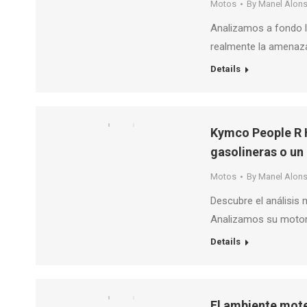
Motos
By
Manel Alon
Analizamos a fondo la
realmente la amenaz
Details
Kymco People R H
gasolineras o un
Motos
By
Manel Alon
Descubre el análisis
Analizamos su motor 
Details
El ambiente mote