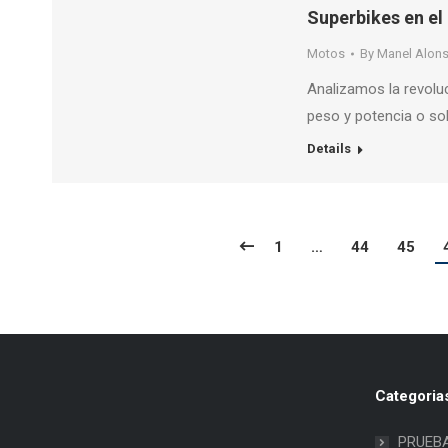
Superbikes en el
Motos
By
Manel Alon
Analizamos la revoluc
peso y potencia o so
Details
1
…
44
45
Categoria
PRUEB