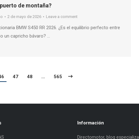
 puerto de montaña?
so
2 de mayo de 2026
Leave a comment
ionaria BMW S450 RR 2026. ¿Es el equilibrio perfecto entre
lo un capricho bávaro? …
46
47
48
…
565
s
Información
AS
Directomotor, blog especializ