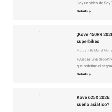
Hoy un video de Soy 
Details
¡Kove 450RR 2026
superbikes
Motos
By
Manel Alon
¿Buscas una deportiv
que redefine el segm
Details
Kove 625X 2026: ¿
sueño asiático?