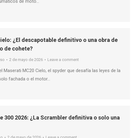
neumáticos de moto…
elo: ¿El descapotable definitivo o una obra de
jo de cohete?
nso
2 de mayo de 2026
Leave a comment
 Maserati MC20 Cielo, el spyder que desafía las leyes de la
s solo fachada o el motor…
e 300 2026: ¿La Scrambler definitiva o solo una
so
2 de mayo de 2026
Leave a comment