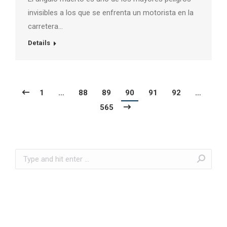
invisibles a los que se enfrenta un motorista en la
carretera…
Details
1
…
88
89
90
91
92
…
565
Search: