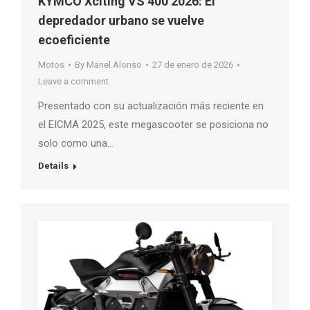
KYMCO Xciting VS 400 2026: El
depredador urbano se vuelve
ecoeficiente
Motos
By
Manel Alonso
27 de enero de 2026
Leave a comment
Presentado con su actualización más reciente en
el EICMA 2025, este megascooter se posiciona no
solo como una…
Details