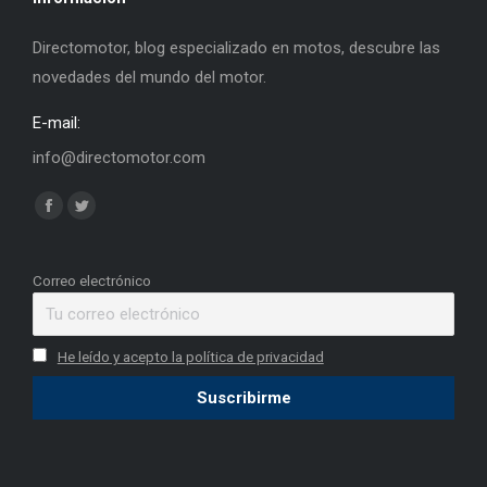
Directomotor, blog especializado en motos, descubre las
novedades del mundo del motor.
E-mail:
info@directomotor.com
Find us on:
Facebook
Twitter
page
page
opens
opens
Correo electrónico
in
in
new
new
He leído y acepto la política de privacidad
window
window