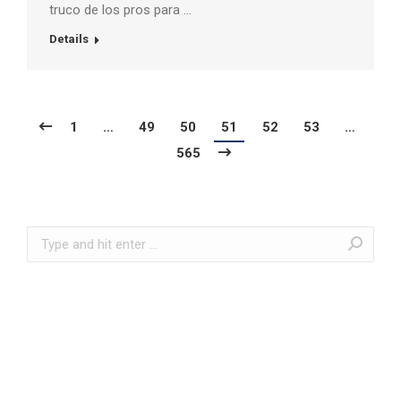
truco de los pros para …
Details
1
…
49
50
51
52
53
…
565
Search: