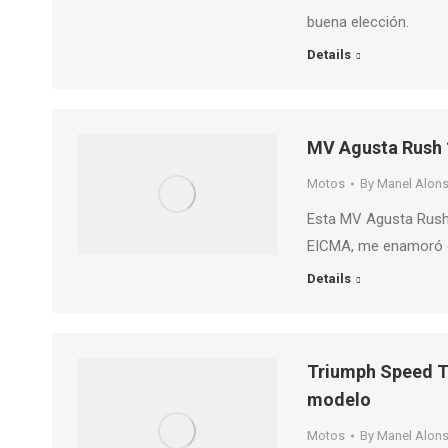
buena elección.
Details
MV Agusta Rush 1
Motos
By
Manel Alon
Esta MV Agusta Rush 
EICMA, me enamoró d
Details
Triumph Speed ​​T
modelo
Motos
By
Manel Alon