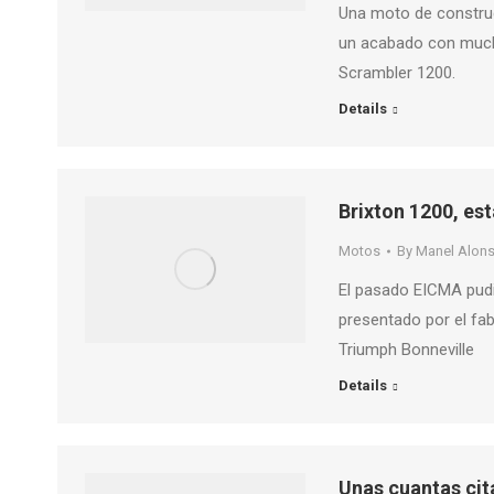
Una moto de construc
un acabado con mucha
Scrambler 1200.
Details
Brixton 1200, es
Motos
By
Manel Alon
El pasado EICMA pudi
presentado por el fab
Triumph Bonneville
Details
Unas cuantas ci