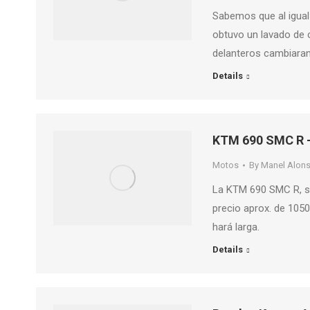
Sabemos que al igual
obtuvo un lavado de c
delanteros cambiaran
Details
KTM 690 SMC R –
Motos
By
Manel Alon
La KTM 690 SMC R, s
precio aprox. de 10500
hará larga.
Details