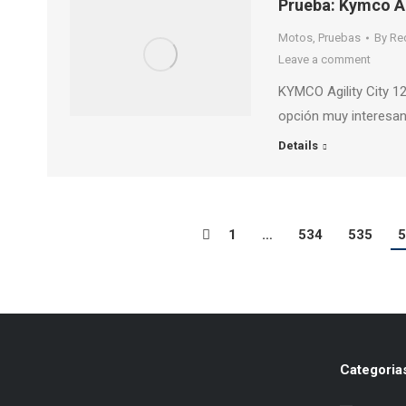
Prueba: Kymco Ag
Motos
,
Pruebas
By
Re
Leave a comment
KYMCO Agility City 1
opción muy interesan
Details
1
…
534
535
5
Categoria