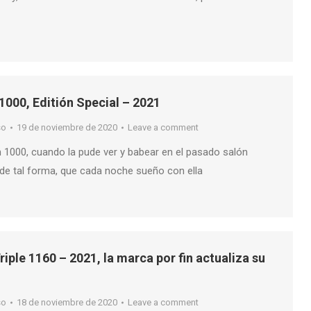
000, Editión Special – 2021
so
19 de noviembre de 2020
Leave a comment
1000, cuando la pude ver y babear en el pasado salón
e tal forma, que cada noche sueño con ella
riple 1160 – 2021, la marca por fin actualiza su
so
18 de noviembre de 2020
Leave a comment