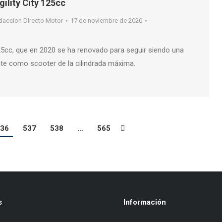
ility City 125cc
daccion Directo Motor
17 de noviembre de 2020
25cc, que en 2020 se ha renovado para seguir siendo una
te como scooter de la cilindrada máxima.
36
537
538
…
565
s
Información