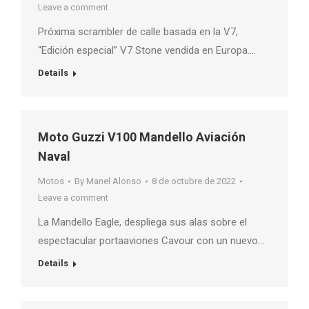
Leave a comment
Próxima scrambler de calle basada en la V7,
“Edición especial” V7 Stone vendida en Europa….
Details
Moto Guzzi V100 Mandello Aviación
Naval
Motos
By
Manel Alonso
8 de octubre de 2022
Leave a comment
La Mandello Eagle, despliega sus alas sobre el
espectacular portaaviones Cavour con un nuevo…
Details