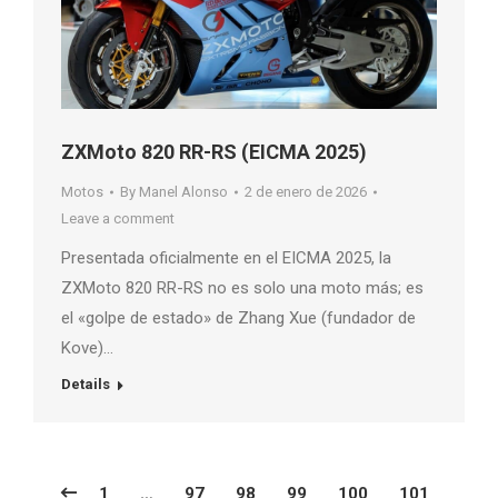
ZXMoto 820 RR-RS (EICMA 2025)
Motos
By
Manel Alonso
2 de enero de 2026
Leave a comment
Presentada oficialmente en el EICMA 2025, la
ZXMoto 820 RR-RS no es solo una moto más; es
el «golpe de estado» de Zhang Xue (fundador de
Kove)…
Details
1
…
97
98
99
100
101