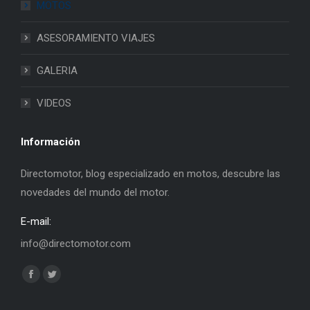
MOTOS
ASESORAMIENTO VIAJES
GALERIA
VIDEOS
Información
Directomotor, blog especializado en motos, descubre las
novedades del mundo del motor.
E-mail:
info@directomotor.com
Find us on:
Facebook
Twitter
page
page