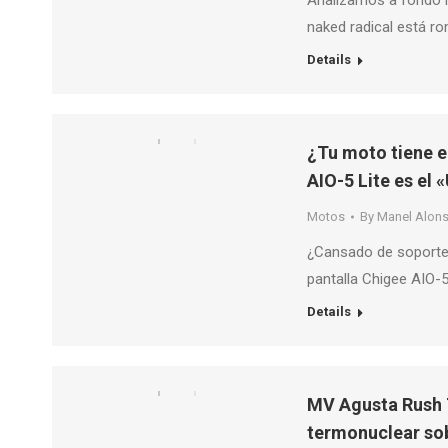
Analizamos a fondo l
naked radical está 
Details
¿Tu moto tiene e
AIO-5 Lite es el 
Motos
By
Manel Alon
¿Cansado de soportes
pantalla Chigee AIO-5 
Details
MV Agusta Rush T
termonuclear so