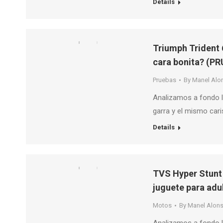
Details
Triumph Trident 6
cara bonita? (P
Pruebas
By
Manel Alo
Analizamos a fondo l
garra y el mismo cari
Details
TVS Hyper Stunt 
juguete para adu
Motos
By
Manel Alon