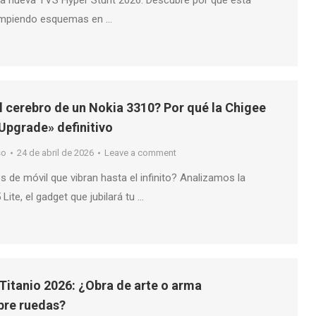
a nueva TVS Hyper Stunt 2026. Descubre por qué esta
rompiendo esquemas en …
l cerebro de un Nokia 3310? Por qué la Chigee
«Upgrade» definitivo
so
24 de abril de 2026
Leave a comment
 de móvil que vibran hasta el infinito? Analizamos la
Lite, el gadget que jubilará tu …
itanio 2026: ¿Obra de arte o arma
bre ruedas?