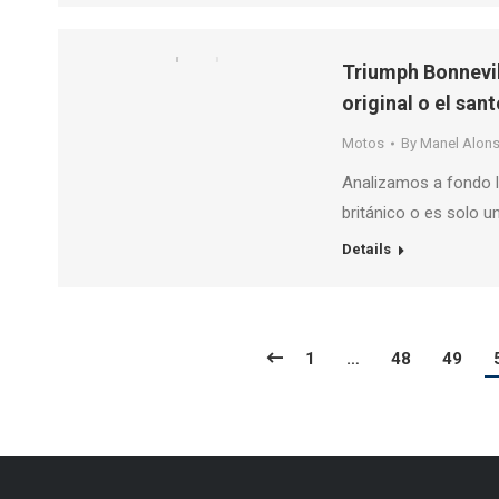
Triumph Bonnevil
original o el san
Motos
By
Manel Alon
Analizamos a fondo l
británico o es solo 
Details
1
…
48
49