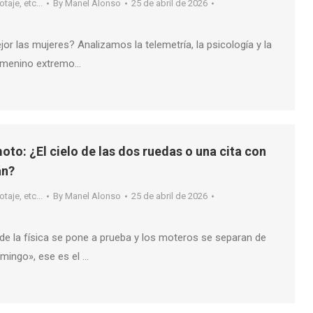
taje, etc...
By
Manel Alonso
25 de abril de 2026
or las mujeres? Analizamos la telemetría, la psicología y la
 femenino extremo…
oto: ¿El cielo de las dos ruedas o una cita con
án?
taje, etc...
By
Manel Alonso
25 de abril de 2026
nde la física se pone a prueba y los moteros se separan de
mingo», ese es el …