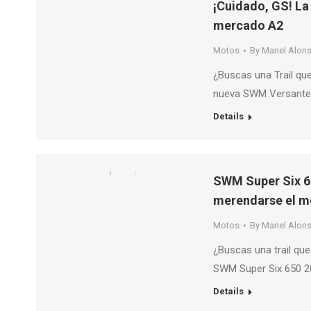
¡Cuidado, GS! La
mercado A2
Motos
By
Manel Alon
¿Buscas una Trail qu
nueva SWM Versante 5
Details
SWM Super Six 65
merendarse el m
Motos
By
Manel Alon
¿Buscas una trail que
SWM Super Six 650 20
Details