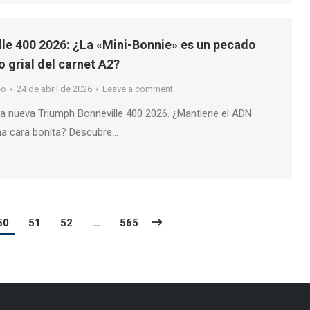
le 400 2026: ¿La «Mini-Bonnie» es un pecado
to grial del carnet A2?
so
24 de abril de 2026
Leave a comment
a nueva Triumph Bonneville 400 2026. ¿Mantiene el ADN
una cara bonita? Descubre…
50
51
52
…
565