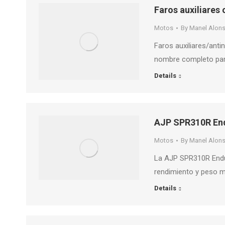
Faros auxiliares 
Motos
By
Manel Alon
Faros auxiliares/ant
nombre completo par
Details
AJP SPR310R En
Motos
By
Manel Alon
La AJP SPR310R Endu
rendimiento y peso m
Details