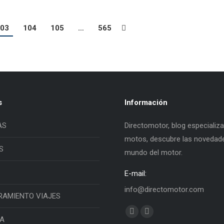
03
104
105
…
565
s
Información
AS
Directomotor, blog especializ
motos, descubre las novedade
S
mundo del motor.
E-mail:
info@directomotor.com
RAMIENTO VIAJES
Find us on:
Facebook
Twitter
IA