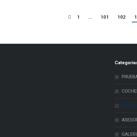
1
…
101
102
1
Categoria
PRUEB
COCHE
MOTOS
ASESO
GALER