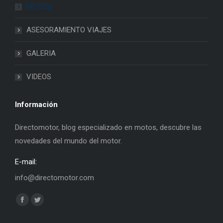
MOTOS
ASESORAMIENTO VIAJES
GALERIA
VIDEOS
Información
Directomotor, blog especializado en motos, descubre las
novedades del mundo del motor.
E-mail:
info@directomotor.com
Find us on:
Facebook
Twitter
page
page