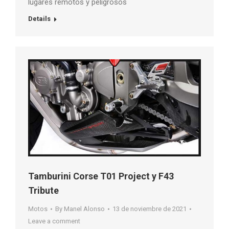
lugares remotos y peligrosos
Details
Tamburini Corse T01 Project y F43
Tribute
Motos
By
Manel Alonso
13 de noviembre de 2021
Leave a comment