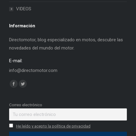
VIDEOS
Información
Directomotor, blog especializado en motos, descubre las
novedades del mundo del motor.
E-mail:
info@directomotor.com
Find us on:
Facebook
Twitter
page
page
opens
opens
Correo electrónico
in
in
new
new
He leído y acepto la política de privacidad
window
window