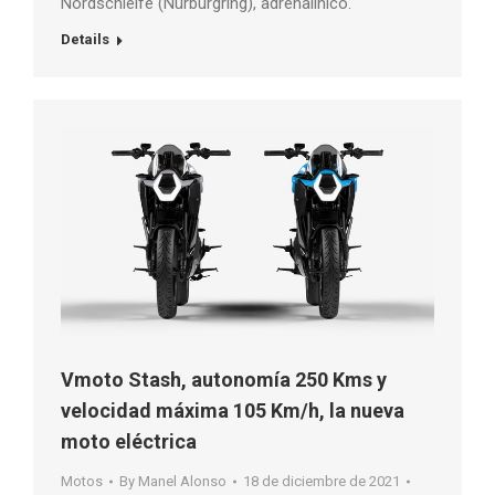
Nordschleife (Nürburgring), adrenalinico.
Details
Vmoto Stash, autonomía 250 Kms y
velocidad máxima 105 Km/h, la nueva
moto eléctrica
Motos
By
Manel Alonso
18 de diciembre de 2021