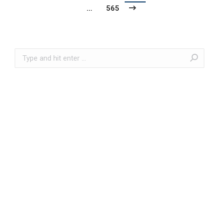
…
565
Search: