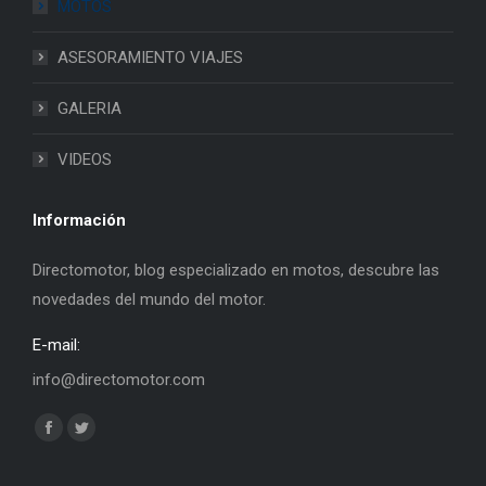
MOTOS
ASESORAMIENTO VIAJES
GALERIA
VIDEOS
Información
Directomotor, blog especializado en motos, descubre las
novedades del mundo del motor.
E-mail:
info@directomotor.com
Find us on:
Facebook
Twitter
page
page