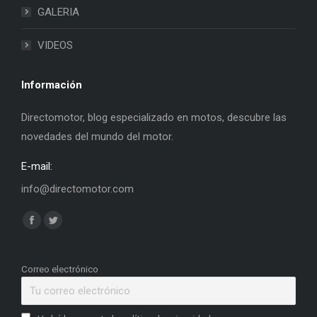
GALERIA
VIDEOS
Información
Directomotor, blog especializado en motos, descubre las
novedades del mundo del motor.
E-mail:
info@directomotor.com
Find us on:
Facebook
Twitter
page
page
opens
opens
Correo electrónico
in
in
new
new