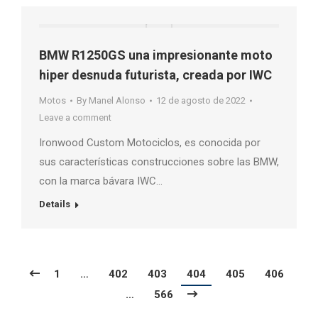
BMW R1250GS una impresionante moto
hiper desnuda futurista, creada por IWC
Motos
By
Manel Alonso
12 de agosto de 2022
Leave a comment
Ironwood Custom Motociclos, es conocida por
sus características construcciones sobre las BMW,
con la marca bávara IWC…
Details
1
…
402
403
404
405
406
…
566