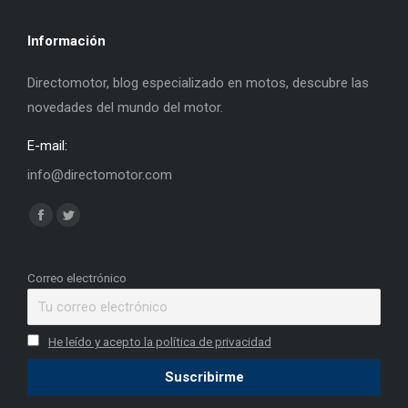
Información
Directomotor, blog especializado en motos, descubre las
novedades del mundo del motor.
E-mail:
info@directomotor.com
Find us on:
Facebook
Twitter
page
page
opens
opens
Correo electrónico
in
in
new
new
He leído y acepto la política de privacidad
window
window