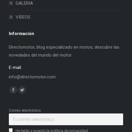
GALERIA
VIDEOS
Información
Directomotor, blog especializado en motos, descubre las
novedades del mundo del motor.
E-mail:
info@directomotor.com
Find us on:
Facebook
Twitter
page
page
opens
opens
Correo electrónico
in
in
new
new
He leído y acepto la política de privacidad
window
window