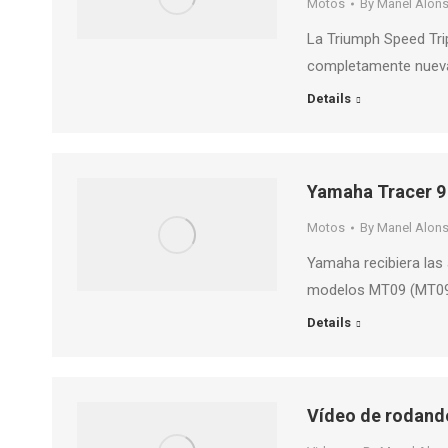
Motos
By
Manel Alon
La Triumph Speed ​​T
completamente nueva, 
Details
Yamaha Tracer 9
Motos
By
Manel Alon
Yamaha recibiera las
modelos MT09 (MT09 y
Details
Vídeo de rodand