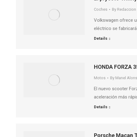
Coches
By
Redaccion 
Volkswagen ofrece un 
eléctrico se fabricar
Details
HONDA FORZA 35
Motos
By
Manel Alon
El nuevo scooter For
aceleración más rápi
Details
Porsche Macan T