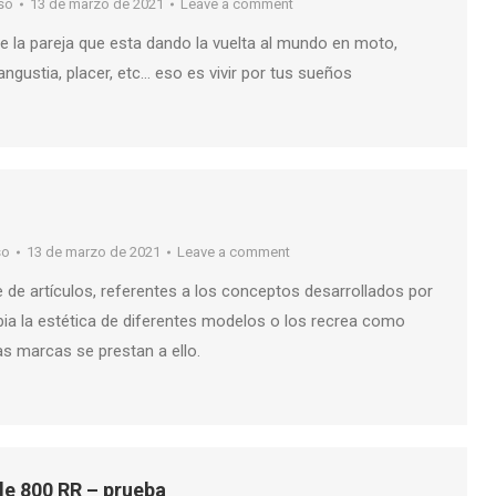
so
13 de marzo de 2021
Leave a comment
e la pareja que esta dando la vuelta al mundo en moto,
angustia, placer, etc… eso es vivir por tus sueños
so
13 de marzo de 2021
Leave a comment
e de artículos, referentes a los conceptos desarrollados por
ia la estética de diferentes modelos o los recrea como
as marcas se prestan a ello.
le 800 RR – prueba