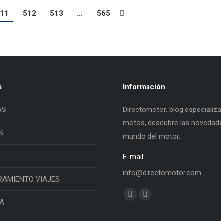
11
512
513
…
565
s
Información
AS
Directomotor, blog especializ
motos, descubre las novedade
S
mundo del motor.
E-mail:
info@directomotor.com
RAMIENTO VIAJES
Find us on:
Facebook
Twitter
IA
page
page