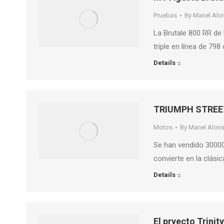
Pruebas
By
Manel Alo
La Brutale 800 RR de
triple en línea de 79
Details
TRIUMPH STREET
Motos
By
Manel Alon
Se han vendido 30000
convierte en la clás
Details
El pryecto Trini