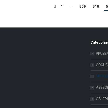
1
…
509
510
5
Categoria
PRUEB
COCHE
MOTOS
ASESO
GALER