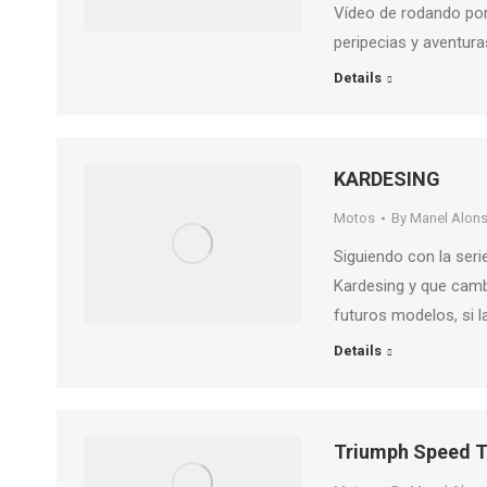
Vídeo de rodando por
peripecias y aventura
Details
KARDESING
Motos
By
Manel Alon
Siguiendo con la seri
Kardesing y que camb
futuros modelos, si l
Details
Triumph Speed ​​T