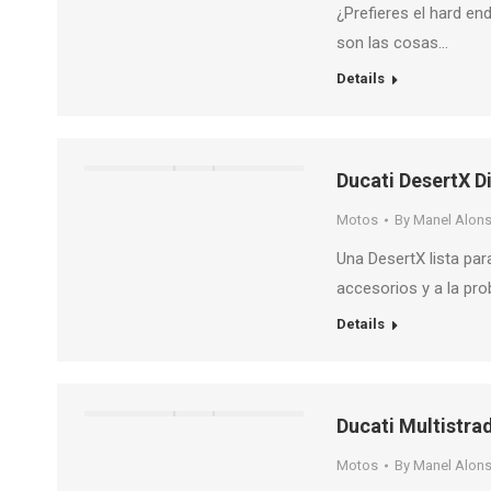
¿Prefieres el hard en
son las cosas…
Details
Ducati DesertX D
Motos
By
Manel Alon
Una DesertX lista par
accesorios y a la pr
Details
Ducati Multistra
Motos
By
Manel Alon