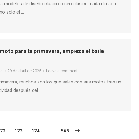
os modelos de diseño clásico o neo clásico, cada día son
no solo el …
 moto para la primavera, empieza el baile
so
29 de abril de 2025
Leave a comment
 primavera, muchos son los que salen con sus motos tras un
tividad después del…
72
173
174
…
565