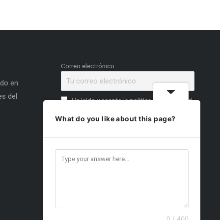
Correo electrónico
ado en
s del
He leído y acepto la política de privacidad
What do you like about this page?
0 / 400