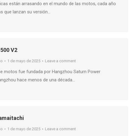
icas están arrasando en el mundo de las motos, cada año
s que lanzan su versión…
 500 V2
so
1 de mayo de 2025
Leave a comment
de motos fue fundada por Hangzhou Saturn Power
Hangzhou hace menos de una década…
amaitachi
so
1 de mayo de 2025
Leave a comment