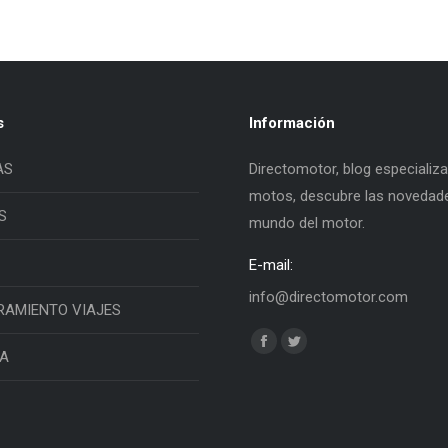
s
Información
AS
Directomotor, blog especializ
motos, descubre las novedade
S
mundo del motor.
E-mail:
info@directomotor.com
RAMIENTO VIAJES
Find us on:
Facebook
Twitter
IA
page
page
opens
opens
in
in