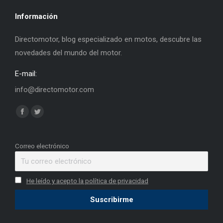
Información
Directomotor, blog especializado en motos, descubre las
novedades del mundo del motor.
E-mail:
info@directomotor.com
Find us on:
Facebook
Twitter
page
page
opens
opens
Correo electrónico
in
in
new
new
He leído y acepto la política de privacidad
window
window