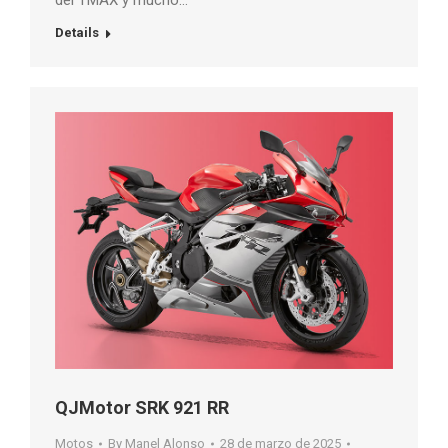
del TMAX y mucho…
Details
QJMotor SRK 921 RR
Motos
By
Manel Alonso
28 de marzo de 2025